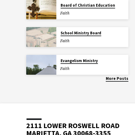
Board of Christian Education
Faith
School Ministry Board
Faith
Evangelism Ministry
Faith
More Posts
2111 LOWER ROSWELL ROAD
MARIETTA, GA 30068-3355