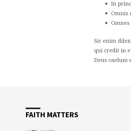
In prin
Omnis e
Omnes e
Sic enim dile
qui credit in
Deus caelum e
FAITH MATTERS