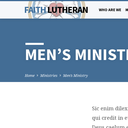
FAITH
LUTHERAN
WHO ARE WE
M
MEN’S MINIST
Home
Ministries
Men’s Ministry
Sic enim dile
MEN’
qui credit in
Deus caelum 