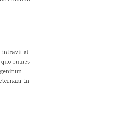
ntravit et
n quo omnes
igenitum
eternam. In