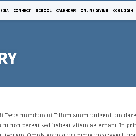
EDIA
CONNECT
SCHOOL
CALENDAR
ONLINE GIVING
CCB LOGIN
RY
xit Deus mundum ut Filium suum unigenitum dare
S
 eum non pereat sed habeat vitam aeternam. In prin
et terram. Omnis enim quicumque invocaverit n