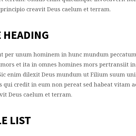
STRY
n principio creavit Deus caelum et terram.
 HEADING
cut per unum hominem in hunc mundum peccatum i
mors et ita in omnes homines mors pertransiit i
Sic enim dilexit Deus mundum ut Filium suum un
s qui credit in eum non pereat sed habeat vitam a
avit Deus caelum et terram.
E LIST