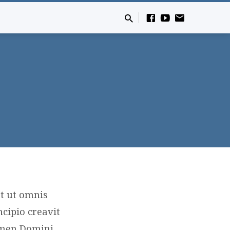
t ut omnis
cipio creavit
omen Domini