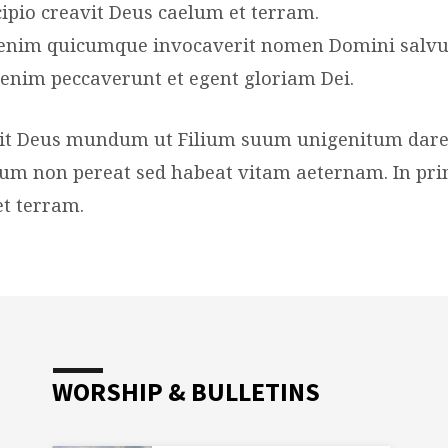
cipio creavit Deus caelum et terram.
nim quicumque invocaverit nomen Domini salvus
nim peccaverunt et egent gloriam Dei.
xit Deus mundum ut Filium suum unigenitum dare
 eum non pereat sed habeat vitam aeternam. In prin
t terram.
WORSHIP & BULLETINS