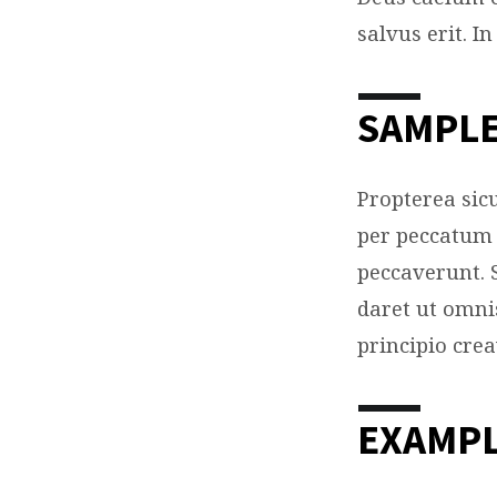
MINI
salvus erit. I
SAMPLE
Propterea si
per peccatum 
peccaverunt. 
daret ut omni
principio cre
EXAMPL